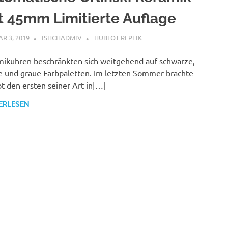
t 45mm Limitierte Auflage
R 3, 2019
ISHCHADMIV
HUBLOT REPLIK
ikuhren beschränkten sich weitgehend auf schwarze,
 und graue Farbpaletten. Im letzten Sommer brachte
t den ersten seiner Art in[…]
ERLESEN