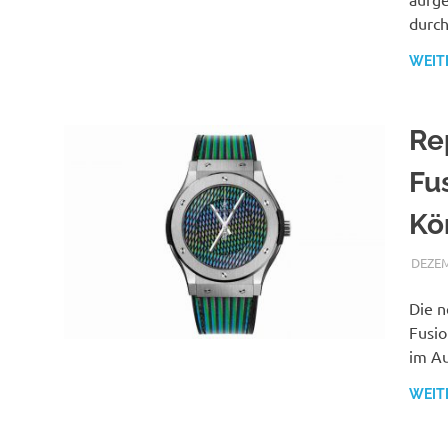
durch
WEIT
Re
Fu
Kö
DEZEM
Die n
Fusio
im Au
WEIT