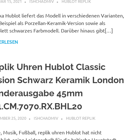
AR 15, 2021
ISHCHADMIV
HUBLOT REPLIK
ka Hublot liefert das Modell in verschiedenen Varianten,
eispiel als Porzellan-Keramik-Version sowie als
ett schwarzes Farbmodell. Darüber hinaus gibt[…]
ERLESEN
plik Uhren Hublot Classic
sion Schwarz Keramik London
nderausgabe 45mm
1.CM.7070.RX.BHL20
MBER 25, 2020
ISHCHADMIV
HUBLOT REPLIK
 Musik, Fußball, replik uhren Hublot hat nicht
hört, seine Leidenschaft für die britische Hauptstadt