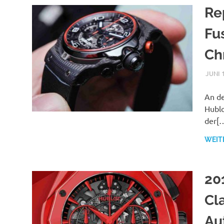
Re
Fu
Ch
JUNI 
An de
Hublo
der[
WEIT
20
Cl
Au