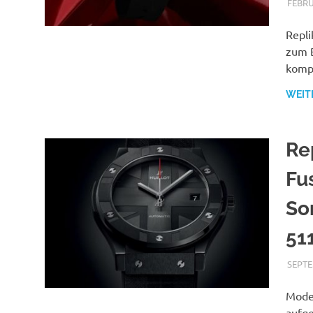
etc
FEBRU
Repli
zum B
kompl
WEIT
Re
Fu
So
51
SEPTE
Mode,
aufge