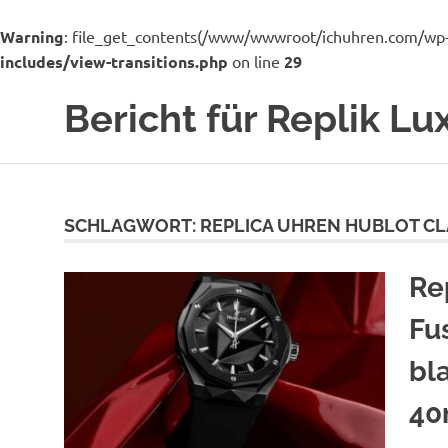
Warning
: file_get_contents(/www/wwwroot/ichuhren.com/wp-adm
includes/view-transitions.php
on line
29
Zum
Bericht für Replik L
Inhalt
springen
Ich
bin
ein
Uhrenhändler
SCHLAGWORT:
REPLICA UHREN HUBLOT CL
für
viele
Re
Luxusmarken
Uhren
Fu
Replik
von
bl
Rolex,
TAG
4
Heuer,
Hublot,