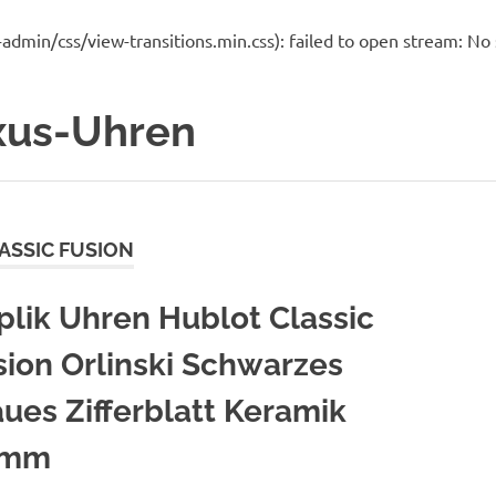
in/css/view-transitions.min.css): failed to open stream: No su
uxus-Uhren
ASSIC FUSION
plik Uhren Hublot Classic
sion Orlinski Schwarzes
aues Zifferblatt Keramik
0mm