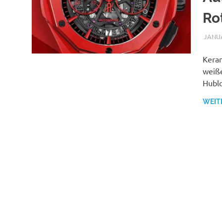
Ro
JANUA
Keram
weiße
Hublo
WEIT