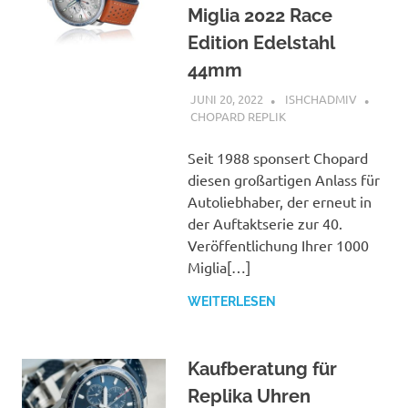
von
Miglia 2022 Race
Rolex,
Edition Edelstahl
TAG
Heuer,
44mm
Hublot,
JUNI 20, 2022
ISHCHADMIV
etc
CHOPARD REPLIK
Seit 1988 sponsert Chopard
diesen großartigen Anlass für
Autoliebhaber, der erneut in
der Auftaktserie zur 40.
Veröffentlichung Ihrer 1000
Miglia[…]
WEITERLESEN
Kaufberatung für
Replika Uhren