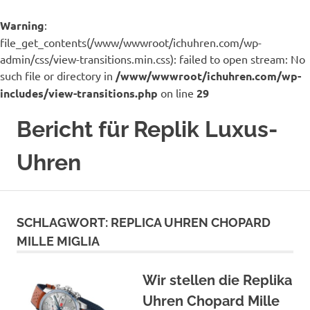
Warning
:
file_get_contents(/www/wwwroot/ichuhren.com/wp-
admin/css/view-transitions.min.css): failed to open stream: No
such file or directory in
/www/wwwroot/ichuhren.com/wp-
includes/view-transitions.php
on line
29
Zum
Bericht für Replik Luxus-
Inhalt
springen
Uhren
Ich
bin
ein
SCHLAGWORT:
REPLICA UHREN CHOPARD
Uhrenhändler
MILLE MIGLIA
für
viele
Luxusmarken
Wir stellen die Replika
Uhren
Uhren Chopard Mille
Replik