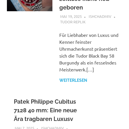
geboren
MAI 19, 2025
ISHCHADMIV
TUDOR REPLIK
Für Liebhaber von Luxus und
Kenner feinster
Uhrmacherkunst präsentiert
sich die Tudor Black Bay 58
Burgundy als ein fesselndes
Meisterwerk.[…]
WEITERLESEN
Patek Philippe Cubitus
7128 40 mm: Eine neue
Ära tragbaren Luxusv
MAI 7, 2025
ISHCHADMIV