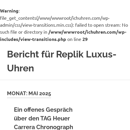
Warning
:
file_get_contents(/www/wwwroot/ichuhren.com/wp-
admin/css/view-transitions.min.css): failed to open stream: No
such file or directory in
/www/wwwroot/ichuhren.com/wp-
includes/view-transitions.php
on line
29
Zum
Bericht für Replik Luxus-
Inhalt
springen
Uhren
Ich
bin
ein
MONAT:
MAI 2025
Uhrenhändler
für
viele
Ein offenes Gespräch
Luxusmarken
über den TAG Heuer
Uhren
Replik
Carrera Chronograph