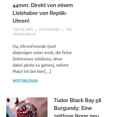
von
44mm: Direkt von einem
Rolex,
Liebhaber von Replik-
TAG
Heuer,
Uhren!
Hublot,
MAI 22, 2025
ISHCHADMIV
TAG
etc
HEUER REPLIK
Na, Uhrenfreunde (und
diejenigen unter euch, die feine
Zeitmesser schätzen, ohne
dabei pleite zu gehen), nehmt
Platz! Ich bin hier[…]
WEITERLESEN
Tudor Black Bay 58
Burgundy: Eine
zeitlose Ikone neu