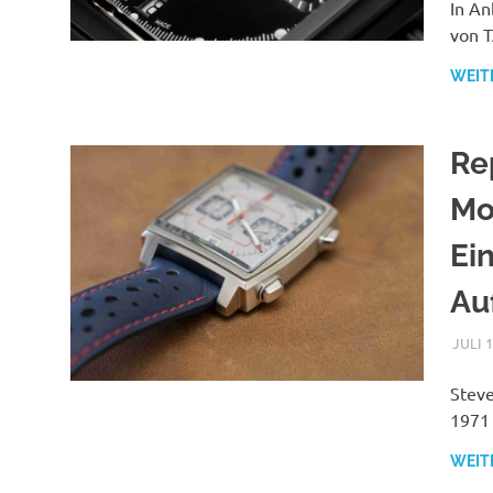
etc
In An
von T
WEIT
Re
Mo
Ein
Au
JULI 1
Steve
1971 
WEIT