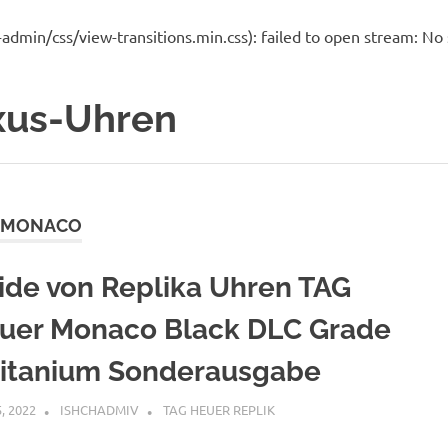
in/css/view-transitions.min.css): failed to open stream: No su
uxus-Uhren
R MONACO
ide von Replika Uhren TAG
uer Monaco Black DLC Grade
Titanium Sonderausgabe
, 2022
ISHCHADMIV
TAG HEUER REPLIK