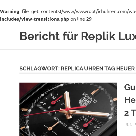
Warning
: file_get_contents(/www/wwwroot/ichuhren.com/wp-adm
includes/view-transitions.php
on line
29
Zum
Bericht für Replik L
Inhalt
springen
Ich
bin
ein
Uhrenhändler
SCHLAGWORT:
REPLICA UHREN TAG HEUE
für
viele
Gu
Luxusmarken
Uhren
He
Replik
von
2 
Rolex,
TAG
Heuer,
JUNI 5
Hublot,